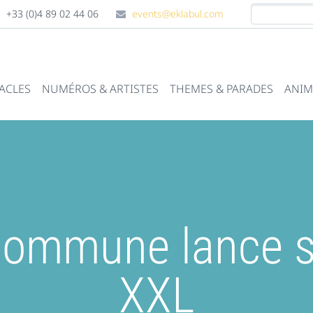
+33 (0)4 89 02 44 06
events@eklabul.com
ACLES
NUMÉROS & ARTISTES
THEMES & PARADES
ANIM
commune lance se
XXL