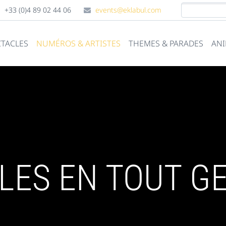
+33 (0)4 89 02 44 06
events@eklabul.com
CTACLES
NUMÉROS & ARTISTES
THEMES & PARADES
ANI
LES EN TOUT G