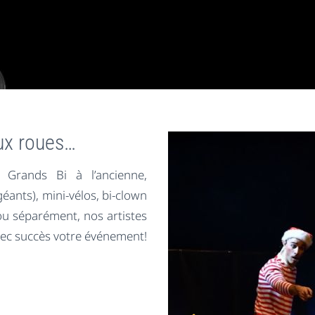
eux roues…
, Grands Bi à l’ancienne,
éants), mini-vélos, bi-clown
ou séparément, nos artistes
vec succès votre événement!