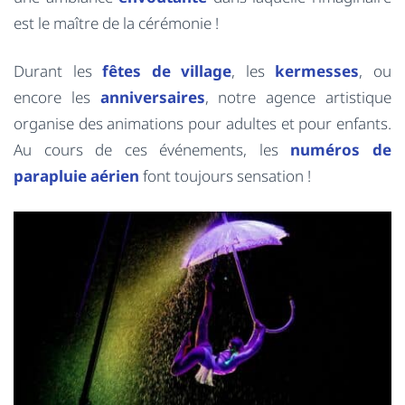
est le maître de la cérémonie !
Durant les
fêtes de village
, les
kermesses
, ou
encore les
anniversaires
, notre agence artistique
organise des animations pour adultes et pour enfants.
Au cours de ces événements, les
numéros de
parapluie aérien
font toujours sensation !