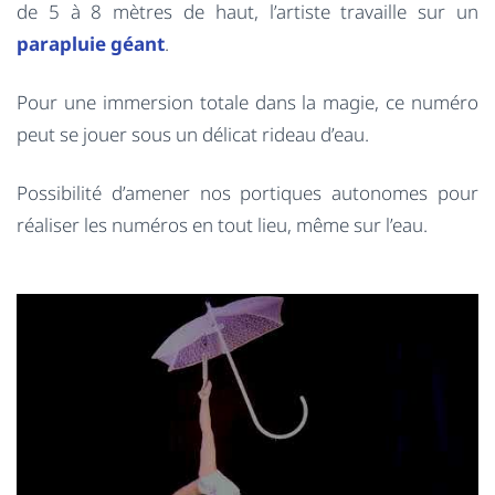
de 5 à 8 mètres de haut, l’artiste travaille sur un
parapluie géant
.
Pour une immersion totale dans la magie, ce numéro
peut se jouer sous un délicat rideau d’eau.
Possibilité d’amener nos portiques autonomes pour
réaliser les numéros en tout lieu, même sur l’eau.