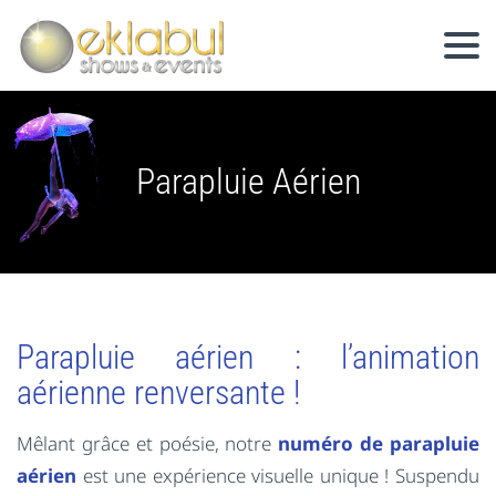
Parapluie Aérien
Parapluie aérien : l’animation
aérienne renversante !
Mêlant grâce et poésie, notre
numéro de parapluie
aérien
est une expérience visuelle unique ! Suspendu