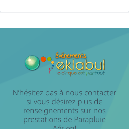
N’hésitez pas à nous contacter
si vous désirez plus de
renseignements sur nos
prestations de Parapluie
Aérien!