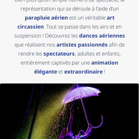
représentation qui se déroule à l’aide d’un
parapluie aérien
est un véritable
art
circassien
. Tout se passe dans les airs et en
suspension ! Découvrez les
dances aériennes
que réalisent nos
artistes passionnés
afin de
rendre les
spectateurs
, adultes et enfants,
entièrement captivés par une
animation
élégante
et
extraordinaire
!