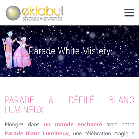
Parade White Mistery
PARADE & DÉFILÉ BLANC
LUMINEUX
Plongez dans
un monde enchanté
avec notre
Parade Blanc Lumineux
, une célébration magique