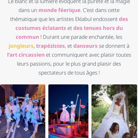
Le blanc et la lumière évoquent la pureté et la magie
dans un
monde féerique
. C’est dans cette
thématique que les artistes Eklabul endossent
des
costumes éclatants
et
des tenues hors du
commun
! Durant une parade enchantée, les
jongleurs
,
trapézistes
, et
danseurs
se donnent à
l’art circassien
et communiquent avec plaisir toutes
leurs passions, pour le plus grand plaisir des
spectateurs de tous âges !