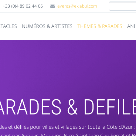
+33 (0)4 89 02 44 06
events@eklabul.com
CTACLES
NUMÉROS & ARTISTES
THEMES & PARADES
ANI
ARADES & DEFIL
es et défilés pour villes et villages sur toute la Côte d'Azur 
ant par Antibes, Mougins, Nice, Saint-Jean Cap Ferrat et B