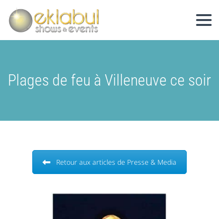
Plages de feu à Villeneuve ce soir
Retour aux articles de Presse & Media