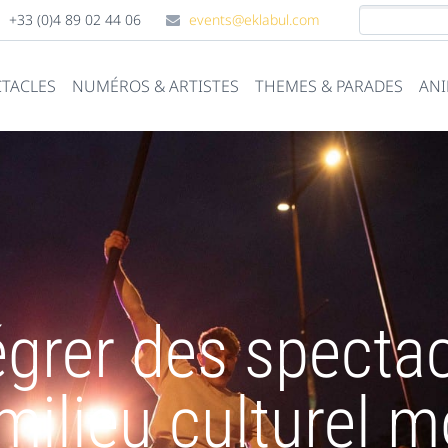
+33 (0)4 89 02 44 06
events@eklabul.com
CTACLES
NUMÉROS & ARTISTES
THEMES & PARADES
ANI
égrer des spectac
milieu culturel 