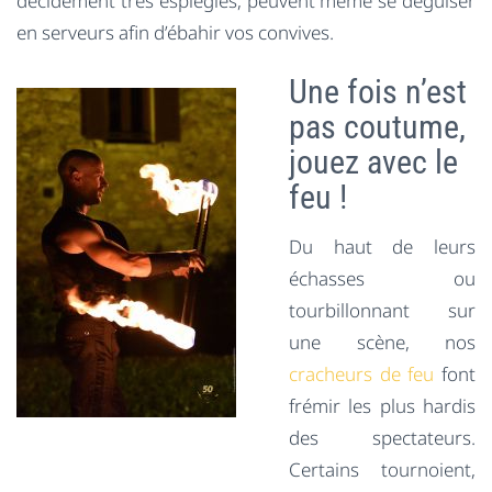
décidément très espiègles, peuvent même se déguiser
en serveurs afin d’ébahir vos convives.
Une fois n’est
pas coutume,
jouez avec le
feu !
Du haut de leurs
échasses ou
tourbillonnant sur
une scène, nos
cracheurs de feu
font
frémir les plus hardis
des spectateurs.
Certains tournoient,