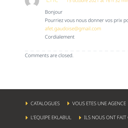
15 octobre 2021 at 16 h 32 mi
Bonjour
Pourriez vous nous donner vos prix p
afet.gaudoise@gmail.com
Cordialement
Comments are closed.
CATALOGUES
VOUS ETES UNE AGENCE
L’EQUIPE EKLABUL
ILS NOUS ONT FAIT