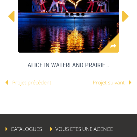


ALICE IN WATERLAND PRAIRIES DE LA MER
Projet précédent
Projet suivant
CATALOGUES
VOUS ETES UNE AGENCE