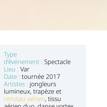
Type
d’événement :
Spectacle
Lieu :
Var
Date :
tournée 2017
Artistes :
jongleurs
lumineux, trapèze et
cerceau aérien
, tissu
aérien duo, danse vortex,