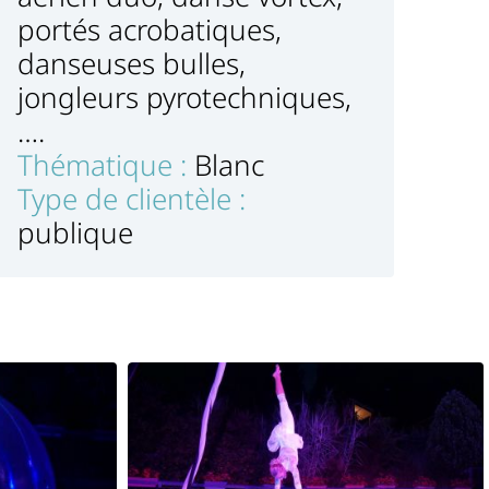
portés acrobatiques,
danseuses bulles,
jongleurs pyrotechniques,
….
Thématique :
Blanc
Type de clientèle :
publique