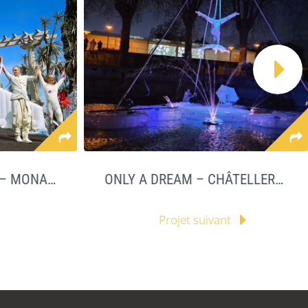

SYMPHONIE FLEURIE – MONACO
ONLY A DREAM – CHÂTELLERAULT
Projet suivant