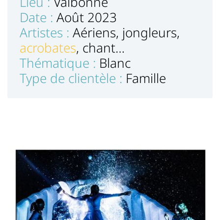
Lieu :
Valbonne
Date :
Août 2023
Artistes :
Aériens, jongleurs,
acrobates
, chant…
Thématique :
Blanc
Type de clientèle :
Famille