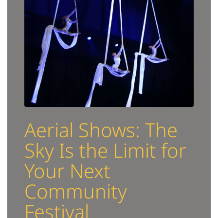
Aerial Shows: The
Sky Is the Limit for
Your Next
Community
Festival