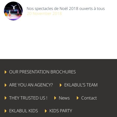
Nos spectacles de Noël 2018 ouverts à tous
20 November 2018
OUR PRESENTATION BROCHURES
ARE YOU AN AGENCY?
EKLABUL’S TEAM
THEY TRUSTED US !
News
Contact
EKLABUL KIDS
KIDS PARTY