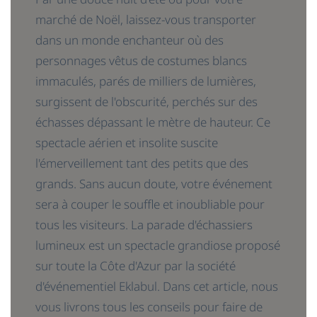
marché de Noël, laissez-vous transporter
dans un monde enchanteur où des
personnages vêtus de costumes blancs
immaculés, parés de milliers de lumières,
surgissent de l'obscurité, perchés sur des
échasses dépassant le mètre de hauteur. Ce
spectacle aérien et insolite suscite
l'émerveillement tant des petits que des
grands. Sans aucun doute, votre événement
sera à couper le souffle et inoubliable pour
tous les visiteurs. La parade d'échassiers
lumineux est un spectacle grandiose proposé
sur toute la Côte d'Azur par la société
d'événementiel Eklabul. Dans cet article, nous
vous livrons tous les conseils pour faire de